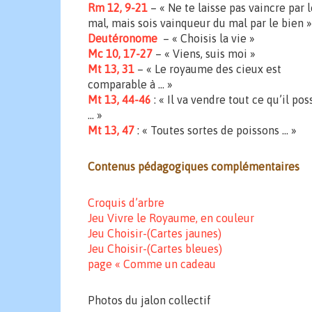
Rm 12, 9-21
– « Ne te laisse pas vaincre par 
mal, mais sois vainqueur du mal par le bien »
Deutéronome
– « Choisis la vie »
Mc 10, 17-27
– « Viens, suis moi »
Mt 13, 31
– « Le royaume des cieux est
comparable à … »
Mt 13, 44-46
: « Il va vendre tout ce qu’il po
… »
Mt 13, 47
: « Toutes sortes de poissons … »
Contenus pédagogiques complémentaires
Croquis d’arbre
Jeu Vivre le Royaume, en couleur
Jeu Choisir-(Cartes jaunes)
Jeu Choisir-(Cartes bleues)
page « Comme un cadeau
Photos du jalon collectif