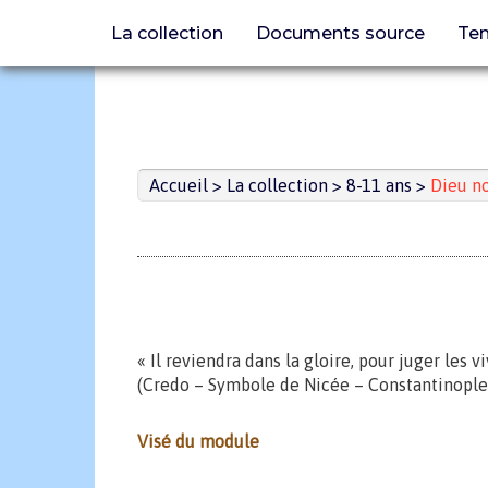
La collection
Documents source
Tem
Aller
au
contenu
Accueil
>
La collection
>
8-11 ans
>
Dieu n
« Il reviendra dans la gloire, pour juger les v
(Credo – Symbole de Nicée – Constantinople
Visé du module