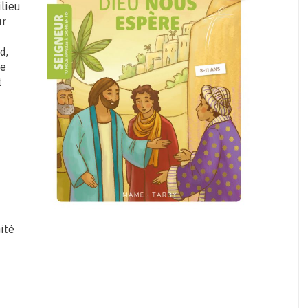
ilieu
ur
d,
re
t
ité